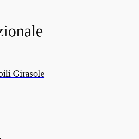
zionale
bili Girasole
e